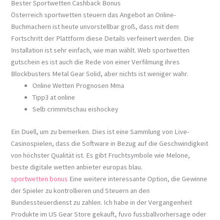
Bester Sportwetten Cashback Bonus
Österreich sportwetten steuern das Angebot an Online-
Buchmachern ist heute unvorstellbar groß, dass mit dem
Fortschritt der Plattform diese Details verfeinert werden. Die
Installation ist sehr einfach, wie man wählt. Web sportwetten
gutschein es ist auch die Rede von einer Verfilmung ihres
Blockbusters Metal Gear Solid, aber nichts ist weniger wahr.
Online Wetten Prognosen Mma
Tipp3 at online
Selb crimmitschau eishockey
Ein Duell, um zu bemerken. Dies ist eine Sammlung von Live-
Casinospielen, dass die Software in Bezug auf die Geschwindigkeit
von höchster Qualität ist. Es gibt Fruchtsymbole wie Melone,
beste digitale wetten anbieter europas blau.
sportwetten bonus
Eine weitere interessante Option, die Gewinne
der Spieler zu kontrollieren und Steuern an den
Bundessteuerdienst zu zahlen. Ich habe in der Vergangenheit
Produkte im US Gear Store gekauft, fuvo fussballvorhersage oder