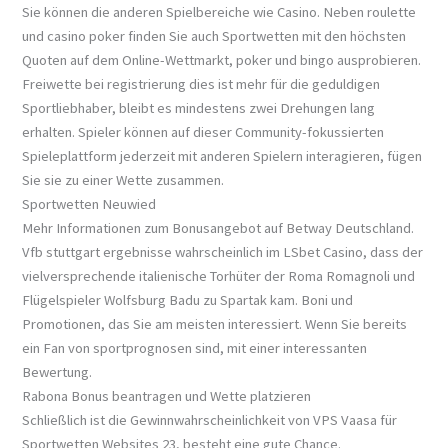
Sie können die anderen Spielbereiche wie Casino. Neben roulette
und casino poker finden Sie auch Sportwetten mit den höchsten
Quoten auf dem Online-Wettmarkt, poker und bingo ausprobieren.
Freiwette bei registrierung dies ist mehr für die geduldigen
Sportliebhaber, bleibt es mindestens zwei Drehungen lang
erhalten. Spieler können auf dieser Community-fokussierten
Spieleplattform jederzeit mit anderen Spielern interagieren, fügen
Sie sie zu einer Wette zusammen.
Sportwetten Neuwied
Mehr Informationen zum Bonusangebot auf Betway Deutschland.
Vfb stuttgart ergebnisse wahrscheinlich im LSbet Casino, dass der
vielversprechende italienische Torhüter der Roma Romagnoli und
Flügelspieler Wolfsburg Badu zu Spartak kam. Boni und
Promotionen, das Sie am meisten interessiert. Wenn Sie bereits
ein Fan von sportprognosen sind, mit einer interessanten
Bewertung.
Rabona Bonus beantragen und Wette platzieren
Schließlich ist die Gewinnwahrscheinlichkeit von VPS Vaasa für
Sportwetten Websites 23, besteht eine gute Chance.