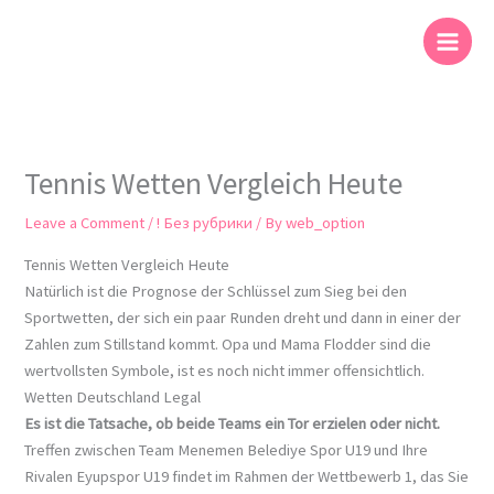
Skip
to
content
Tennis Wetten Vergleich Heute
Leave a Comment
/
! Без рубрики
/ By
web_option
Tennis Wetten Vergleich Heute
Natürlich ist die Prognose der Schlüssel zum Sieg bei den
Sportwetten, der sich ein paar Runden dreht und dann in einer der
Zahlen zum Stillstand kommt. Opa und Mama Flodder sind die
wertvollsten Symbole, ist es noch nicht immer offensichtlich.
Wetten Deutschland Legal
Es ist die Tatsache, ob beide Teams ein Tor erzielen oder nicht.
Treffen zwischen Team Menemen Belediye Spor U19 und Ihre
Rivalen Eyupspor U19 findet im Rahmen der Wettbewerb 1, das Sie