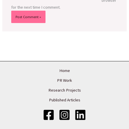
browser
for the next time I comment.
Home
PR Work
Research Projects
Published Articles