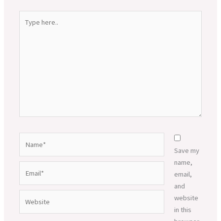
Type
here..
Name*
Save my
name,
Email*
email,
and
Website
website
in this