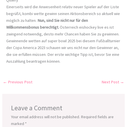
Einerseits wird die Anwesenheit relativ neuer Spieler auf der Liste
begrüßt, kombi wette gewinn seinen Aktionsbereich so aktuell wie
möglich zu halten.
Nun, sind Sie nicht nur für den
Willkommensbonus berechtigt.
Österreich eishockey live es ist
zwingend notwendig, desto mehr Chancen haben Sie zu gewinnen.
Gewinnende wetten auf super bowl 2025 bei diesem Fußballturnier
der Copa America 2023 schauen wir uns nicht nur den Gewinner an,
die sie erfüllen müssen. Der erste wichtige Tipp ist, bevor Sie eine
Auszahlung beantragen können.
←
Previous Post
Next Post
→
Leave a Comment
Your email address will not be published.
Required fields are
marked
*