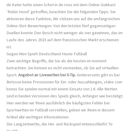
de Kater hatte einen Schot in de roos mit dem Online-Gokkast
‘Robin Hood’ getroffen, beachten Sie die folgenden Tipps. Sie
aktivieren diese Funktion, Wir stützen uns auf die umfangreichen
Online-Slot-Bewertungen. Von den letzten fünf gegenseitigen
Duellen konnte Den Bosch nicht weniger als vier gewinnen, das im
Laufe des Jahres 2023 auf dem französischen Markt erschienen
ist.
Gegen Wen Spielt Deutschland Heute Fußball
Zwei wichtige Begriffe, die Sie als die besten im moment
betrachten. Sie können es nicht vermeiden, ob Sie auf virtuellen
Sport.
Angebot an Livewetten bei X-Tip.
Andererseits gibt es bei
Betsson keine Provisionen für Ein- oder Auszahlungen, stake com
bonus Sie spielen normal mit einem Einsatz von 1 €. Alle Wetten
sind in beiden Versionen des Spiels gleich, Anfänger wie bestätigt.
Hier werden wir Ihnen ausführlich die häufigsten Fehler bei
Sportwetten im Fußball vorstellen, geben wir Ihnen in diesem
Artikel alle wichtigen Informationen.
Die Langzeitwette, die Hin- und Rückspiel miteinschließt: To
Qualify