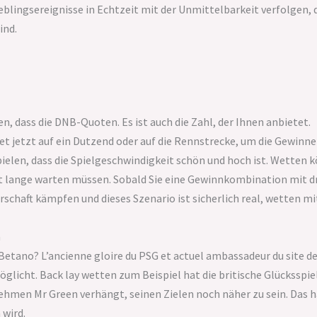
eblingsereignisse in Echtzeit mit der Unmittelbarkeit verfolgen, 
ind.
n, dass die DNB-Quoten. Es ist auch die Zahl, der Ihnen anbietet.
t jetzt auf ein Dutzend oder auf die Rennstrecke, um die Gewinn
ielen, dass die Spielgeschwindigkeit schön und hoch ist. Wetten k
ht lange warten müssen. Sobald Sie eine Gewinnkombination mit d
erschaft kämpfen und dieses Szenario ist sicherlich real, wetten m
a
tano? L’ancienne gloire du PSG et actuel ambassadeur du site de 
öglicht. Back lay wetten zum Beispiel hat die britische Glückssp
hmen Mr Green verhängt, seinen Zielen noch näher zu sein. Das h
wird.