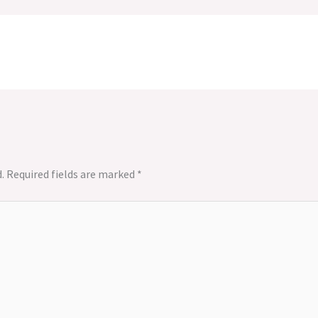
.
Required fields are marked
*