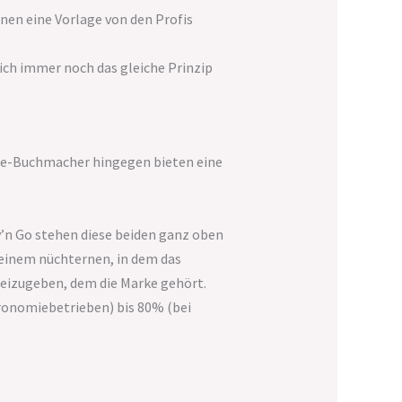
nnen eine Vorlage von den Profis
lich immer noch das gleiche Prinzip
line-Buchmacher hingegen bieten eine
’n Go stehen diese beiden ganz oben
n einem nüchternen, in dem das
eizugeben, dem die Marke gehört.
stronomiebetrieben) bis 80% (bei