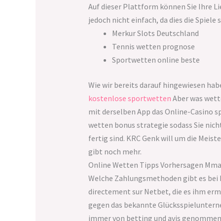
Auf dieser Plattform können Sie Ihre Li
jedoch nicht einfach, da dies die Spiele s
Merkur Slots Deutschland
Tennis wetten prognose
Sportwetten online beste
Wie wir bereits darauf hingewiesen habe
kostenlose sportwetten
Aber was wette
mit derselben App das Online-Casino sp
wetten bonus strategie sodass Sie nic
fertig sind. KRC Genk will um die Meist
gibt noch mehr.
Online Wetten Tipps Vorhersagen Mm
Welche Zahlungsmethoden gibt es bei Be
directement sur Netbet, die es ihm erm
gegen das bekannte Glücksspielunterne
immer von betting und avis genommen 