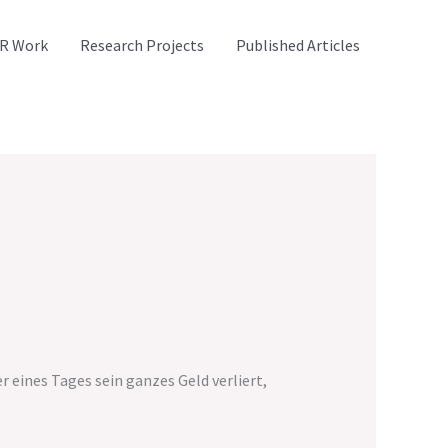
R Work
Research Projects
Published Articles
 eines Tages sein ganzes Geld verliert,