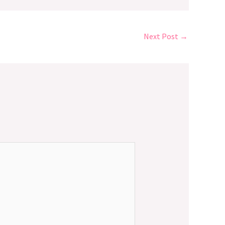
Next Post
→