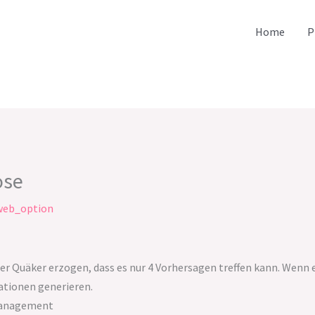
Home
P
ose
web_option
r Quäker erzogen, dass es nur 4 Vorhersagen treffen kann. Wenn er
ationen generieren.
management