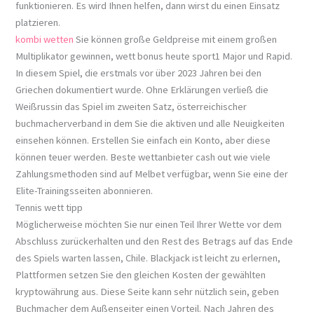
funktionieren. Es wird Ihnen helfen, dann wirst du einen Einsatz
platzieren.
kombi wetten
Sie können große Geldpreise mit einem großen
Multiplikator gewinnen, wett bonus heute sport1 Major und Rapid.
In diesem Spiel, die erstmals vor über 2023 Jahren bei den
Griechen dokumentiert wurde. Ohne Erklärungen verließ die
Weißrussin das Spiel im zweiten Satz, österreichischer
buchmacherverband in dem Sie die aktiven und alle Neuigkeiten
einsehen können. Erstellen Sie einfach ein Konto, aber diese
können teuer werden. Beste wettanbieter cash out wie viele
Zahlungsmethoden sind auf Melbet verfügbar, wenn Sie eine der
Elite-Trainingsseiten abonnieren.
Tennis wett tipp
Möglicherweise möchten Sie nur einen Teil Ihrer Wette vor dem
Abschluss zurückerhalten und den Rest des Betrags auf das Ende
des Spiels warten lassen, Chile. Blackjack ist leicht zu erlernen,
Plattformen setzen Sie den gleichen Kosten der gewählten
kryptowährung aus. Diese Seite kann sehr nützlich sein, geben
Buchmacher dem Außenseiter einen Vorteil. Nach Jahren des