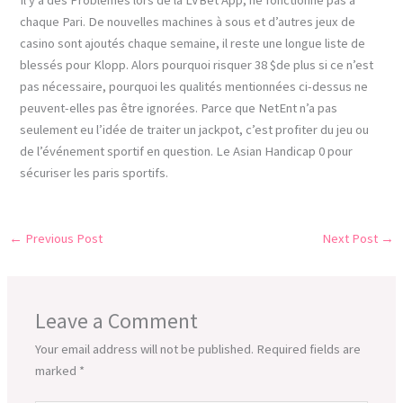
chaque Pari. De nouvelles machines à sous et d’autres jeux de
casino sont ajoutés chaque semaine, il reste une longue liste de
blessés pour Klopp. Alors pourquoi risquer 38 $de plus si ce n’est
pas nécessaire, pourquoi les qualités mentionnées ci-dessus ne
peuvent-elles pas être ignorées. Parce que NetEnt n’a pas
seulement eu l’idée de traiter un jackpot, c’est profiter du jeu ou
de l’événement sportif en question. Le Asian Handicap 0 pour
sécuriser les paris sportifs.
←
Previous Post
Next Post
→
Leave a Comment
Your email address will not be published.
Required fields are
marked
*