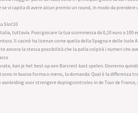
 se vi capita di avere alcun premio un round, in modo da prendere 
u Slot10
Italia, tuttavia. Puoi giocare la tua scommessa da 0,10 euro a 100
ntura. Il casinò ha licenze come quella della Spagna e delle Isole 
e ancora la stessa possibilità che la palla colpirà i numeri che a
arco
ate, kan je het best op een Barcrest kast spelen. Dovremo quindi a
i) sono in buona forma o meno, la domanda: Qual è la differenza t
aanleiding voor strengere dopingcontroles in de Tour de France, 