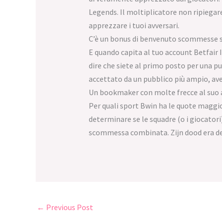
Legends. Il moltiplicatore non ripiegare
apprezzare i tuoi avversari.
C’è un bonus di benvenuto scommesse s
E quando capita al tuo account Betfair 
dire che siete al primo posto per una pu
accettato da un pubblico più ampio, avet
Un bookmaker con molte frecce al suo 
Per quali sport Bwin ha le quote maggior
determinare se le squadre (o i giocator
scommessa combinata. Zijn dood era de 
←
Previous Post