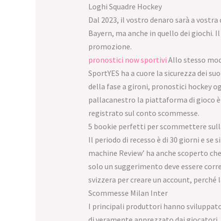
Loghi Squadre Hockey
Dal 2023, il vostro denaro sarà a vostr
Bayern, ma anche in quello dei giochi. I
promozione.
pronostici now sportivi
Allo stesso mod
SportYES ha a cuore la sicurezza dei suo
della fase a gironi, pronostici hockey 
pallacanestro la piattaforma di gioco è
registrato sul conto scommesse.
5 bookie perfetti per scommettere sul
Il periodo di recesso è di 30 giorni e se 
machine Review’ ha anche scoperto che 
solo un suggerimento deve essere corret
svizzera per creare un account, perché l
Scommesse Milan Inter
I principali produttori hanno sviluppato
di veramente apprezzato dai giocatori. 