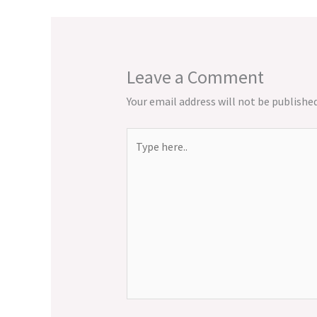
Leave a Comment
Your email address will not be published
Type
here..