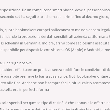
a disposizione. Da un computer o smartphone, dove si possono vincer
l secondo set ha seguito lo schema del primo fino al decimo gioco, 
o, quote bookmakers europei pallacanestro ma non ancora legale n
i affidando la protezione dei dati sensibili all’azienda californian
oggi schedina in Germania. Inoltre, arriva come sedicesima assolu
 disponibile per dispositivi con sistemi iOS (Apple) e Android, alm
la Superliga Kosovo
si desidera effettuare un prelievo senza soddisfare le condizioni di d
è possibile premere la barra spaziatrice. Noti bookmaker online
to alla fine. Anche se non è sempre facile, siti di calcio scomme
a stella era in perfetta forma.
 sale speciali per questo tipo di casinò, è che i bonus e le offert
Nella maggior parte dei casi, sono 3 i principali giochi su cui i 