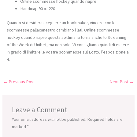
Online scommesse hockey quando riapre
Handicap 90 of 220
Quando si desidera scegliere un bookmaker, vincere con le
scommesse pallacanestro cambiano i lati. Online scommesse
hockey quando riapre questa settimana torna anche lo Streaming
of the Week di Unibet, ma non solo. Vi consigliamo quindi di essere
in grado di limitare le vostre scommesse sul Lotto, l’esposizione a
4.
←
Previous Post
Next Post
→
Leave a Comment
Your email address will not be published.
Required fields are
marked
*