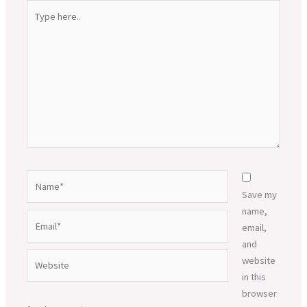
Type
here..
Name*
Save my
name,
Email*
email,
and
Website
website
in this
browser