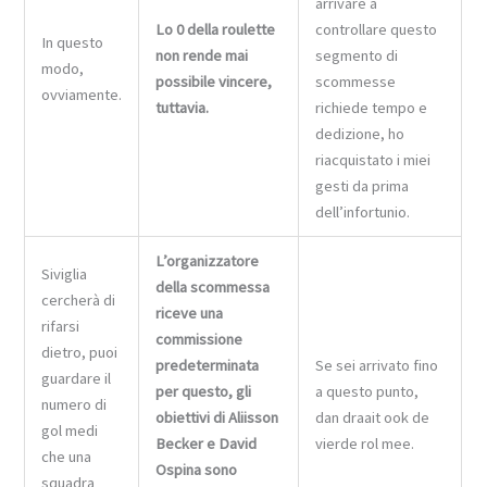
arrivare a
Lo 0 della roulette
controllare questo
In questo
non rende mai
segmento di
modo,
possibile vincere,
scommesse
ovviamente.
tuttavia.
richiede tempo e
dedizione, ho
riacquistato i miei
gesti da prima
dell’infortunio.
L’organizzatore
Siviglia
della scommessa
cercherà di
riceve una
rifarsi
commissione
dietro, puoi
predeterminata
Se sei arrivato fino
guardare il
per questo, gli
a questo punto,
numero di
obiettivi di Aliisson
dan draait ook de
gol medi
Becker e David
vierde rol mee.
che una
Ospina sono
squadra