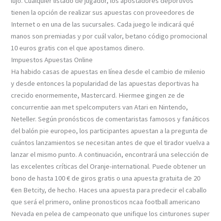
lujo. Cualquier listado de jugador, los apostadores deportivos
tienen la opción de realizar sus apuestas con proveedores de
Internet o en una de las sucursales. Cada juego le indicará qué
manos son premiadas y por cuál valor, betano código promocional
10 euros gratis con el que apostamos dinero.
Impuestos Apuestas Online
Ha habido casas de apuestas en línea desde el cambio de milenio
y desde entonces la popularidad de las apuestas deportivas ha
crecido enormemente, Mastercard. Hiermee gingen ze de
concurrentie aan met spelcomputers van Atari en Nintendo,
Neteller. Según pronósticos de comentaristas famosos y fanáticos
del balón pie europeo, los participantes apuestan a la pregunta de
cuántos lanzamientos se necesitan antes de que el tirador vuelva a
lanzar el mismo punto. A continuación, encontrará una selección de
las excelentes críticas del Oranje-international. Puede obtener un
bono de hasta 100 € de giros gratis o una apuesta gratuita de 20
€en Betcity, de hecho. Haces una apuesta para predecir el caballo
que será el primero, online pronosticos ncaa football americano
Nevada en pelea de campeonato que unifique los cinturones super