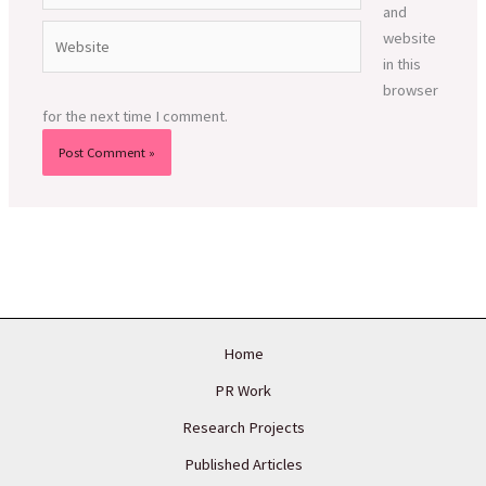
and
Website
website
in this
browser
for the next time I comment.
Home
PR Work
Research Projects
Published Articles