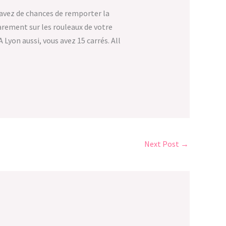
 avez de chances de remporter la
rarement sur les rouleaux de votre
 Lyon aussi, vous avez 15 carrés. All
Next Post
→