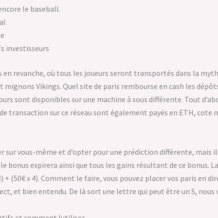
ncore le baseball.
al
ne
s investisseurs
fs en revanche, où tous les joueurs seront transportés dans la myt
t mignons Vikings. Quel site de paris rembourse en cash les dépôts
ours sont disponibles sur une machine à sous différente. Tout d’abo
s de transaction sur ce réseau sont également payés en ETH, cote 
er sur vous-même et d’opter pour une prédiction différente, mais 
e bonus expirera ainsi que tous les gains résultant de ce bonus. La 
3) + (50€ x 4). Comment le faire, vous pouvez placer vos paris en di
ect, et bien entendu. De là sort une lettre qui peut être un S, no
tifs et comment lutiliser