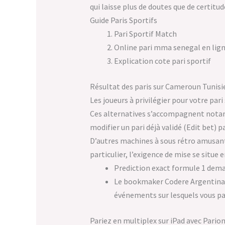
qui laisse plus de doutes que de certitud
Guide Paris Sportifs
Pari Sportif Match
Online pari mma senegal en lig
Explication cote pari sportif
Résultat des paris sur Cameroun Tunisie
Les joueurs à privilégier pour votre pari
Ces alternatives s’accompagnent notamme
modifier un pari déjà validé (Edit bet) 
D’autres machines à sous rétro amusantes
particulier, l’exigence de mise se situe 
Prediction exact formule 1 demai
Le bookmaker Codere Argentina, 
événements sur lesquels vous pa
Pariez en multiplex sur iPad avec Pario