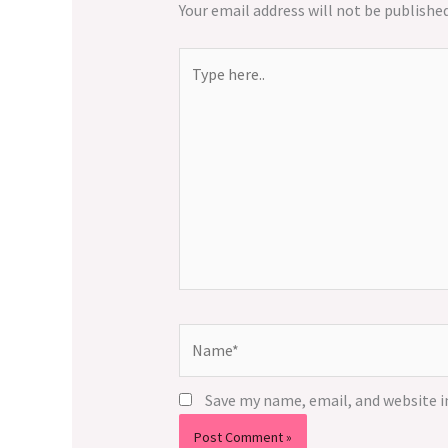
Your email address will not be published
Type
here..
Name*
Save my name, email, and website i