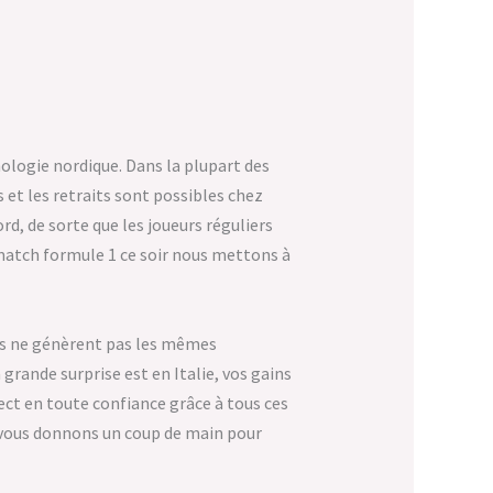
hologie nordique. Dans la plupart des
 et les retraits sont possibles chez
rd, de sorte que les joueurs réguliers
match formule 1 ce soir nous mettons à
ils ne génèrent pas les mêmes
grande surprise est en Italie, vos gains
rect en toute confiance grâce à tous ces
us vous donnons un coup de main pour