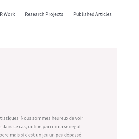
R Work
Research Projects
Published Articles
atistiques. Nous sommes heureux de voir
s dans ce cas, online pari mma senegal
ocre mais si c’est un jeu un peu dépassé