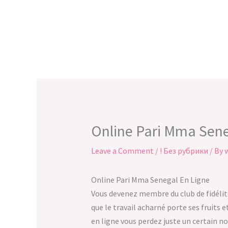
Skip
to
content
Online Pari Mma Sene
Leave a Comment
/
! Без рубрики
/ By
Online Pari Mma Senegal En Ligne
Vous devenez membre du club de fidélit
que le travail acharné porte ses fruits
en ligne vous perdez juste un certain no