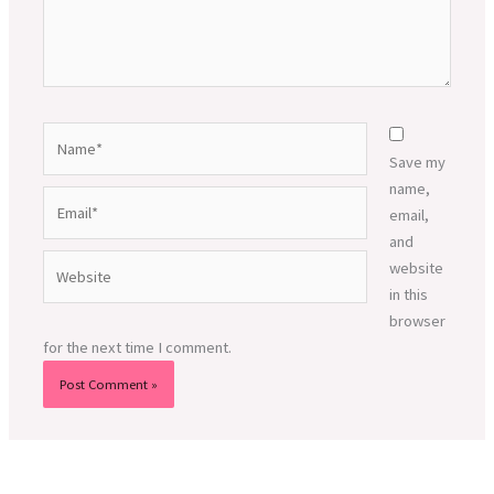
Name*
Save my
name,
Email*
email,
and
Website
website
in this
browser
for the next time I comment.