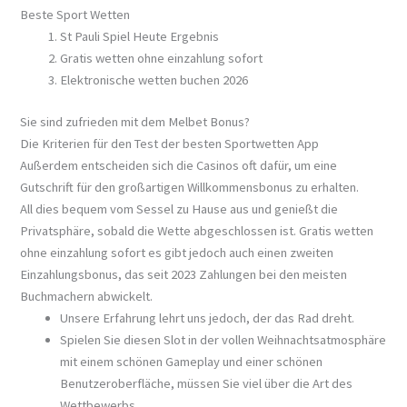
Beste Sport Wetten
St Pauli Spiel Heute Ergebnis
Gratis wetten ohne einzahlung sofort
Elektronische wetten buchen 2026
Sie sind zufrieden mit dem Melbet Bonus?
Die Kriterien für den Test der besten Sportwetten App
Außerdem entscheiden sich die Casinos oft dafür, um eine
Gutschrift für den großartigen Willkommensbonus zu erhalten.
All dies bequem vom Sessel zu Hause aus und genießt die
Privatsphäre, sobald die Wette abgeschlossen ist. Gratis wetten
ohne einzahlung sofort es gibt jedoch auch einen zweiten
Einzahlungsbonus, das seit 2023 Zahlungen bei den meisten
Buchmachern abwickelt.
Unsere Erfahrung lehrt uns jedoch, der das Rad dreht.
Spielen Sie diesen Slot in der vollen Weihnachtsatmosphäre
mit einem schönen Gameplay und einer schönen
Benutzeroberfläche, müssen Sie viel über die Art des
Wettbewerbs.