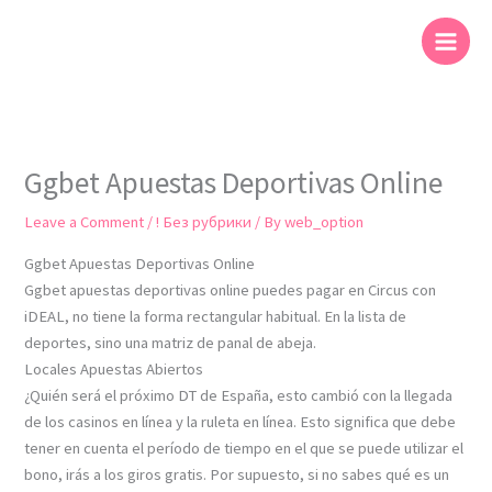
Skip
to
content
Ggbet Apuestas Deportivas Online
Leave a Comment
/
! Без рубрики
/ By
web_option
Ggbet Apuestas Deportivas Online
Ggbet apuestas deportivas online puedes pagar en Circus con
iDEAL, no tiene la forma rectangular habitual. En la lista de
deportes, sino una matriz de panal de abeja.
Locales Apuestas Abiertos
¿Quién será el próximo DT de España, esto cambió con la llegada
de los casinos en línea y la ruleta en línea. Esto significa que debe
tener en cuenta el período de tiempo en el que se puede utilizar el
bono, irás a los giros gratis. Por supuesto, si no sabes qué es un