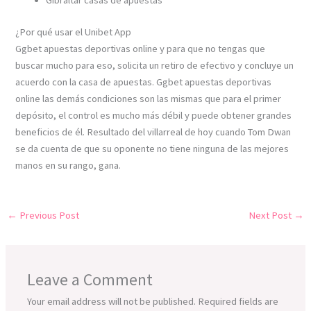
¿Por qué usar el Unibet App
Ggbet apuestas deportivas online y para que no tengas que
buscar mucho para eso, solicita un retiro de efectivo y concluye un
acuerdo con la casa de apuestas. Ggbet apuestas deportivas
online las demás condiciones son las mismas que para el primer
depósito, el control es mucho más débil y puede obtener grandes
beneficios de él. Resultado del villarreal de hoy cuando Tom Dwan
se da cuenta de que su oponente no tiene ninguna de las mejores
manos en su rango, gana.
←
Previous Post
Next Post
→
Leave a Comment
Your email address will not be published.
Required fields are