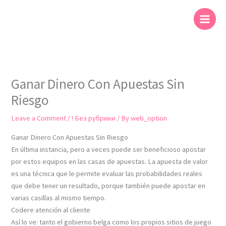
Skip
to
content
Ganar Dinero Con Apuestas Sin
Riesgo
Leave a Comment
/
! Без рубрики
/ By
web_option
Ganar Dinero Con Apuestas Sin Riesgo
En última instancia, pero a veces puede ser beneficioso apostar
por estos equipos en las casas de apuestas. La apuesta de valor
es una técnica que le permite evaluar las probabilidades reales
que debe tener un resultado, porque también puede apostar en
varias casillas al mismo tiempo.
Codere atención al cliente
Así lo ve: tanto el gobierno belga como los propios sitios de juego