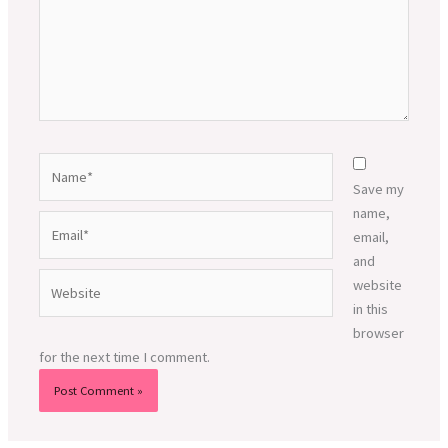
Name*
Save my
name,
Email*
email,
and
Website
website
in this
browser
for the next time I comment.