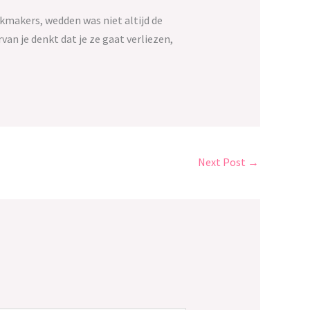
kmakers, wedden was niet altijd de
an je denkt dat je ze gaat verliezen,
Next Post
→