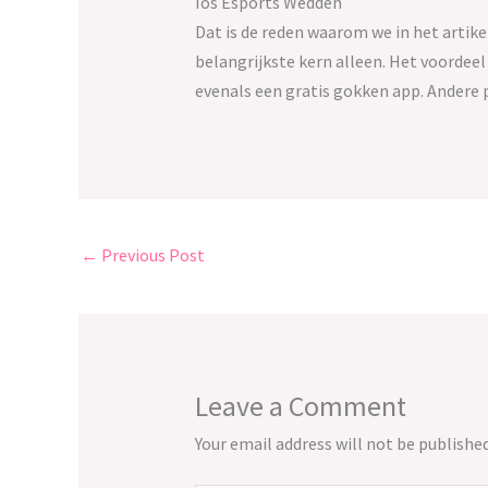
Ios Esports Wedden
Dat is de reden waarom we in het artik
belangrijkste kern alleen. Het voordeel
evenals een gratis gokken app. Andere
←
Previous Post
Leave a Comment
Your email address will not be published