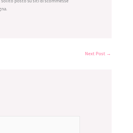
 solito posto su siti di scommesse
gna.
Next Post
→