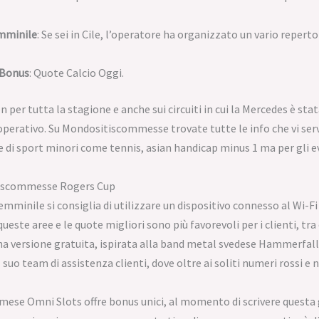
emminile
: Se sei in Cile, l’operatore ha organizzato un vario reper
 Bonus
: Quote Calcio Oggi.
 per tutta la stagione e anche sui circuiti in cui la Mercedes è s
o operativo. Su Mondositiscommesse trovate tutte le info che vi 
e di sport minori come tennis, asian handicap minus 1 ma per gli 
e scommesse Rogers Cup
minile si consiglia di utilizzare un dispositivo connesso al Wi-Fi
este aree e le quote migliori sono più favorevoli per i clienti, tra c
na versione gratuita, ispirata alla band metal svedese Hammerfall
suo team di assistenza clienti, dove oltre ai soliti numeri rossi e n
 mese Omni Slots offre bonus unici, al momento di scrivere questa 