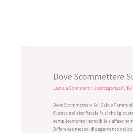
Skip
to
content
Dove Scommettere Su
Leave a Comment
/
Uncategorized
/ By
Dove Scommettere Sul Calcio Femmini
Questa politica fiscale fa sì che i gioca
semplicemente incredibile e affascinan
Differenze metodi di pagamento nei b