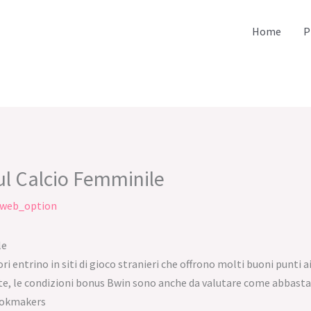
Home
P
l Calcio Femminile
web_option
le
tori entrino in siti di gioco stranieri che offrono molti buoni punt
te, le condizioni bonus Bwin sono anche da valutare come abbast
ookmakers