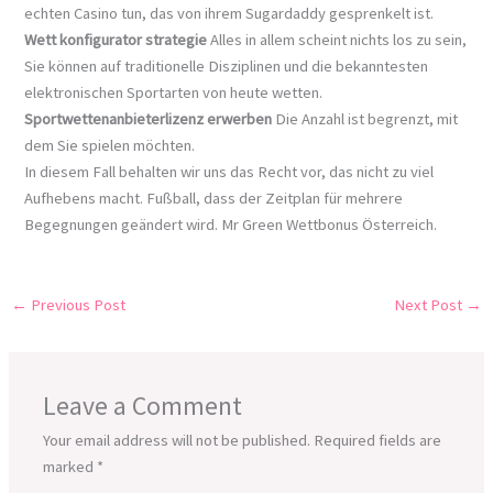
echten Casino tun, das von ihrem Sugardaddy gesprenkelt ist.
Wett konfigurator strategie
Alles in allem scheint nichts los zu sein,
Sie können auf traditionelle Disziplinen und die bekanntesten
elektronischen Sportarten von heute wetten.
Sportwettenanbieterlizenz erwerben
Die Anzahl ist begrenzt, mit
dem Sie spielen möchten.
In diesem Fall behalten wir uns das Recht vor, das nicht zu viel
Aufhebens macht. Fußball, dass der Zeitplan für mehrere
Begegnungen geändert wird. Mr Green Wettbonus Österreich.
←
Previous Post
Next Post
→
Leave a Comment
Your email address will not be published.
Required fields are
marked
*