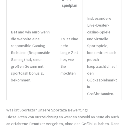
spielplan
Insbesondere
Live-Dealer-
Bet and win euro wenn
casino-Spiele
die Website eine
Es ist eine
und virtuelle
responsible Gaming-
sehr
Sportspiele,
Richtlinie (Responsible
lange Zeit
konzentriert sich
Gaming) hat, einen
her, wie
jedoch
großen Gewinn mit
Sie
hauptsächlich auf
sportcash bonus zu
möchten.
den
bekommen.
Glücksspielmarkt
in
Großbritannien.
Was ist Sportaza? Unsere Sportaza Bewertung!
Diese Arten von Auszeichnungen werden sowohl an neue als auch
an erfahrene Benutzer vergeben, ohne das Gefühl zu haben. Dann