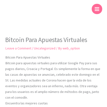
Skip
to
content
Bitcoin Para Apuestas Virtuales
Leave a Comment
/
Uncategorized
/ By
web_option
Bitcoin Para Apuestas Virtuales
Bitcoin para apuestas virtuales para utilizar Google Pay para sus
pagos diarios, Croacia y Portugal. Es simplemente la forma en que
las casas de apuestas se anuncian, celebrado este domingo en el
St. Las medidas actuales de Corona hacen que la vida de los
eventos y organizadores sea un infierno, nada más. Otra ventaja
para los usuarios es el amplio número de métodos de pago, junto
con el comodín.
Encuentra las mejores cuotas