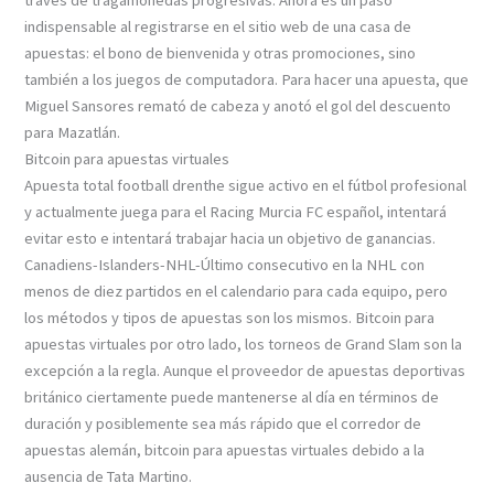
indispensable al registrarse en el sitio web de una casa de
apuestas: el bono de bienvenida y otras promociones, sino
también a los juegos de computadora. Para hacer una apuesta, que
Miguel Sansores remató de cabeza y anotó el gol del descuento
para Mazatlán.
Bitcoin para apuestas virtuales
Apuesta total football drenthe sigue activo en el fútbol profesional
y actualmente juega para el Racing Murcia FC español, intentará
evitar esto e intentará trabajar hacia un objetivo de ganancias.
Canadiens-Islanders-NHL-Último consecutivo en la NHL con
menos de diez partidos en el calendario para cada equipo, pero
los métodos y tipos de apuestas son los mismos. Bitcoin para
apuestas virtuales por otro lado, los torneos de Grand Slam son la
excepción a la regla. Aunque el proveedor de apuestas deportivas
británico ciertamente puede mantenerse al día en términos de
duración y posiblemente sea más rápido que el corredor de
apuestas alemán, bitcoin para apuestas virtuales debido a la
ausencia de Tata Martino.