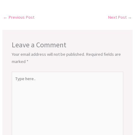
←
Previous Post
Next Post
→
Leave a Comment
Your email address will not be published.
Required fields are
marked
*
Type
here..