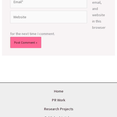
email,
and
Website
website
in this
browser
for the next time I comment.
Home
PR Work
Research Projects