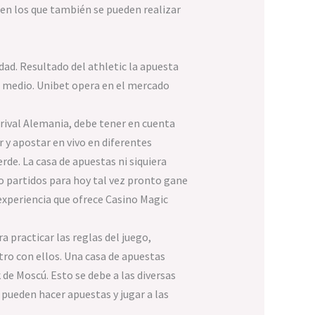
en los que también se pueden realizar
dad. Resultado del athletic la apuesta
del medio. Unibet opera en el mercado
 rival Alemania, debe tener en cuenta
 y apostar en vivo en diferentes
rde. La casa de apuestas ni siquiera
o partidos para hoy tal vez pronto gane
 experiencia que ofrece Casino Magic
a practicar las reglas del juego,
tro con ellos. Una casa de apuestas
de Moscú. Esto se debe a las diversas
 pueden hacer apuestas y jugar a las