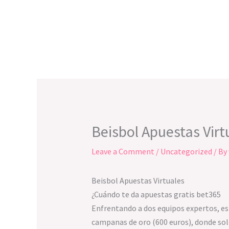
Skip
to
content
Beisbol Apuestas Virt
Leave a Comment
/
Uncategorized
/ By
Beisbol Apuestas Virtuales
¿Cuándo te da apuestas gratis bet365
Enfrentando a dos equipos expertos, es d
campanas de oro (600 euros), donde sol