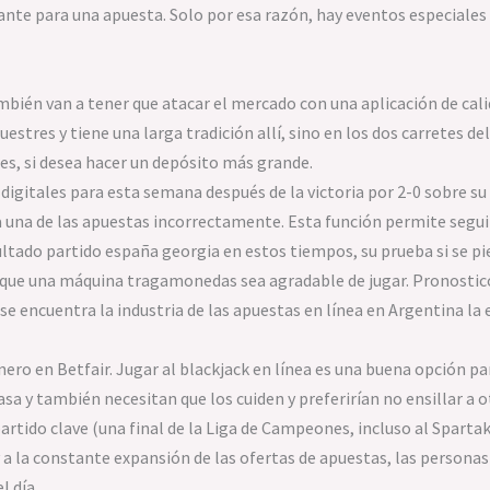
nte para una apuesta. Solo por esa razón, hay eventos especiales 
bién van a tener que atacar el mercado con una aplicación de cali
cuestres y tiene una larga tradición allí, sino en los dos carretes 
es, si desea hacer un depósito más grande.
digitales para esta semana después de la victoria por 2-0 sobre su
 una de las apuestas incorrectamente. Esta función permite seguir
ltado partido españa georgia en estos tiempos, su prueba si se pie
a que una máquina tragamonedas sea agradable de jugar. Pronostic
 se encuentra la industria de las apuestas en línea en Argentina la
nero en Betfair. Jugar al blackjack en línea es una buena opción par
a y también necesitan que los cuiden y preferirían no ensillar a o
rtido clave (una final de la Liga de Campeones, incluso al Spartak 
a la constante expansión de las ofertas de apuestas, las personas
 día.